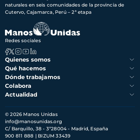
naturales en seis comunidades de la provincia de
Cutervo, Cajamarca, Perú – 2ª etapa
Redes sociales
Navegación
Quienes somos
principal
Qué hacemos
Dónde trabajamos
Colabora
Actualidad
Información
© 2026 Manos Unidas
de
info@manosunidas.org
contacto
C/ Barquillo, 38 - 3º28004 - Madrid, España
900 811 888
BIZUM 33439