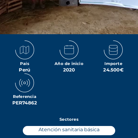
País
Año de inicio
Importe
Perú
2020
24.500€
Referencia
PER74862
Sectores
Atención sanitaria básica