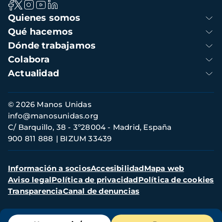
Navegación
Quienes somos
principal
Qué hacemos
Dónde trabajamos
Colabora
Actualidad
Información
© 2026 Manos Unidas
de
info@manosunidas.org
contacto
C/ Barquillo, 38 - 3º28004 - Madrid, España
900 811 888
BIZUM 33439
Menú
Información a socios
Accesibilidad
Mapa web
secundario
Aviso legal
Política de privacidad
Política de cookies
Transparencia
Canal de denuncias
Menú