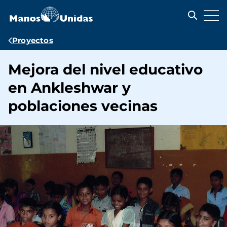
Pasar
al
contenido
principal
Ruta
Proyectos
de
Mejora del nivel educativo
navegación
en Ankleshwar y
poblaciones vecinas