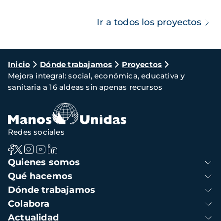
Ir a todos los proyectos
Ruta
Inicio
Dónde trabajamos
Proyectos
Mejora integral: social, económica, educativa y
de
sanitaria a 16 aldeas sin apenas recursos
navegación
Redes sociales
Navegación
Quienes somos
principal
Qué hacemos
Dónde trabajamos
Colabora
Actualidad