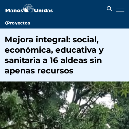
Pasar
al
contenido
principal
Ruta
Proyectos
de
Mejora integral: social,
navegación
económica, educativa y
sanitaria a 16 aldeas sin
apenas recursos