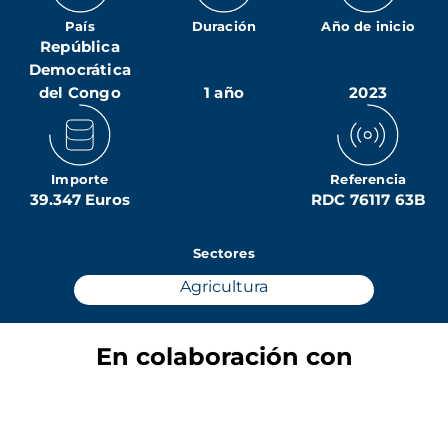
País
Duración
Año de inicio
República
Democrática
del Congo
1 año
2023
Importe
Referencia
39.347 Euros
RDC 76117 63B
Sectores
Agricultura
En colaboración con