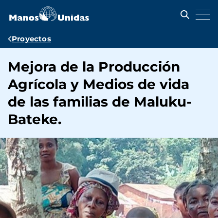
Pasar
al
contenido
principal
Ruta
Proyectos
de
Mejora de la Producción
navegación
Agrícola y Medios de vida
de las familias de Maluku-
Bateke.