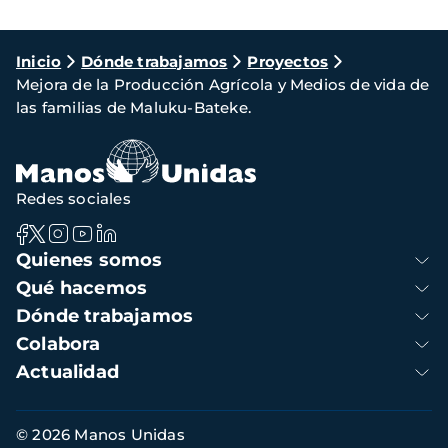
Ruta
Inicio
Dónde trabajamos
Proyectos
Mejora de la Producción Agrícola y Medios de vida de
de
las familias de Maluku-Bateke.
navegación
Redes sociales
Navegación
Quienes somos
principal
Qué hacemos
Dónde trabajamos
Colabora
Actualidad
Información
© 2026 Manos Unidas