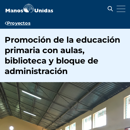
Pasar
al
contenido
principal
Ruta
Proyectos
de
Promoción de la educación
navegación
primaria con aulas,
biblioteca y bloque de
administración