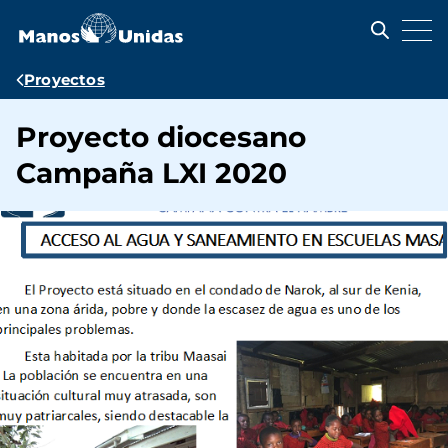
Pasar
al
contenido
principal
Ruta
Proyectos
de
Proyecto diocesano
navegación
Campaña LXI 2020