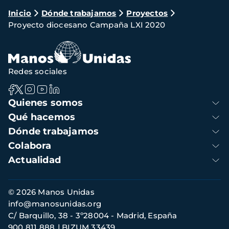
Ruta
Inicio
Dónde trabajamos
Proyectos
Proyecto diocesano Campaña LXI 2020
de
navegación
Redes sociales
Navegación
Quienes somos
principal
Qué hacemos
Dónde trabajamos
Colabora
Actualidad
Información
© 2026 Manos Unidas
de
info@manosunidas.org
contacto
C/ Barquillo, 38 - 3º28004 - Madrid, España
900 811 888
BIZUM 33439