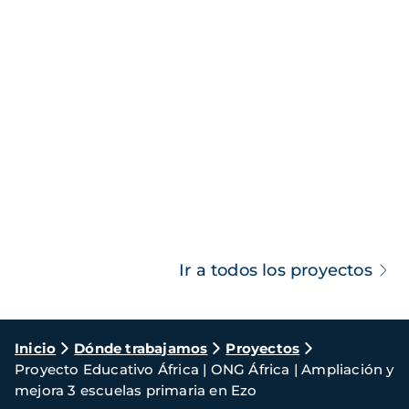
Ir a todos los proyectos
Ruta
Inicio
Dónde trabajamos
Proyectos
Proyecto Educativo África | ONG África | Ampliación y
de
mejora 3 escuelas primaria en Ezo
navegación