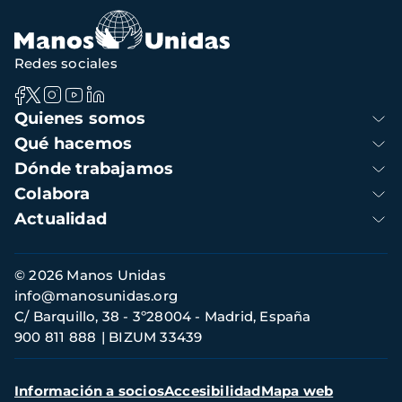
Redes sociales
Navegación
Quienes somos
principal
Qué hacemos
Dónde trabajamos
Colabora
Actualidad
Información
© 2026 Manos Unidas
de
info@manosunidas.org
contacto
C/ Barquillo, 38 - 3º28004 - Madrid, España
900 811 888
BIZUM 33439
Menú
Información a socios
Accesibilidad
Mapa web