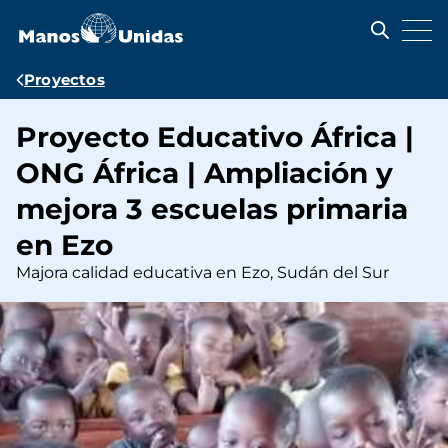
Pasar
al
contenido
principal
Ruta
Proyectos
de
Proyecto Educativo África |
navegación
ONG África | Ampliación y
mejora 3 escuelas primaria
en Ezo
Majora calidad educativa en Ezo, Sudán del Sur