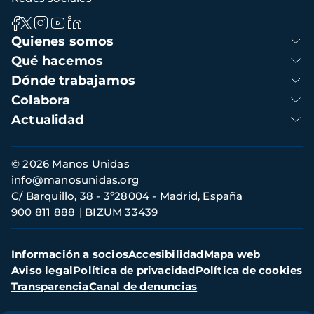
Navegación
Quienes somos
principal
Qué hacemos
Dónde trabajamos
Colabora
Actualidad
Información
© 2026 Manos Unidas
de
info@manosunidas.org
contacto
C/ Barquillo, 38 - 3º28004 - Madrid, España
900 811 888
BIZUM 33439
Menú
Información a socios
Accesibilidad
Mapa web
secundario
Aviso legal
Política de privacidad
Política de cookies
Transparencia
Canal de denuncias