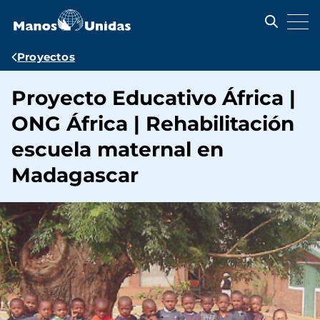
Pasar
al
contenido
principal
Ruta
Proyectos
de
Proyecto Educativo África |
navegación
ONG África | Rehabilitación
escuela maternal en
Madagascar