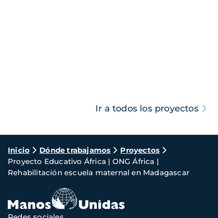
Ir a todos los proyectos
Ruta
Inicio
Dónde trabajamos
Proyectos
Proyecto Educativo África | ONG África |
de
Rehabilitación escuela maternal en Madagascar
navegación
Redes sociales