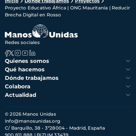
Ruta
Inicio
Dónde trabajamos
Proyectos
Proyecto Educativo África | ONG Mauritania | Reducir
de
Brecha Digital en Rosso
navegación
Redes sociales
Navegación
Quienes somos
principal
Qué hacemos
Dónde trabajamos
Colabora
Actualidad
Información
© 2026 Manos Unidas
de
info@manosunidas.org
contacto
C/ Barquillo, 38 - 3º28004 - Madrid, España
900 811 888
BIZUM 33439