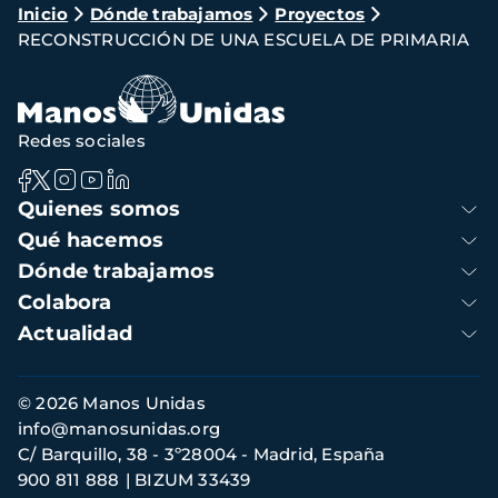
Ruta
Inicio
Dónde trabajamos
Proyectos
RECONSTRUCCIÓN DE UNA ESCUELA DE PRIMARIA
de
navegación
Redes sociales
Navegación
Quienes somos
principal
Qué hacemos
Dónde trabajamos
Colabora
Actualidad
Información
© 2026 Manos Unidas
de
info@manosunidas.org
contacto
C/ Barquillo, 38 - 3º28004 - Madrid, España
900 811 888
BIZUM 33439