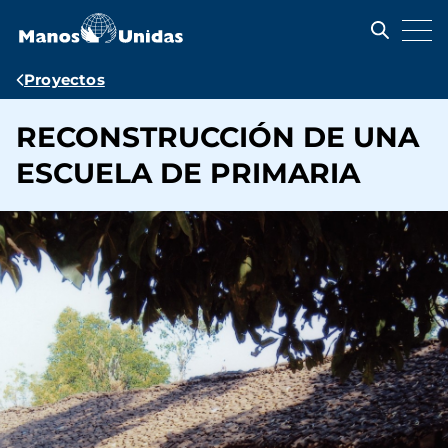
Pasar
al
contenido
principal
Ruta
Proyectos
de
RECONSTRUCCIÓN DE UNA
navegación
ESCUELA DE PRIMARIA