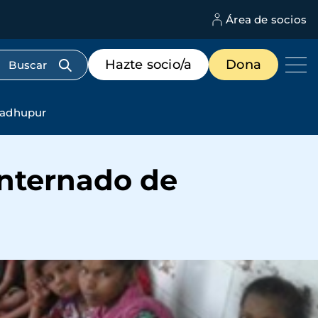
Área de socios
M
d
c
Menú
Hazte socio/a
Dona
d
de
us
destacados
cabecera
 Madhupur
internado de