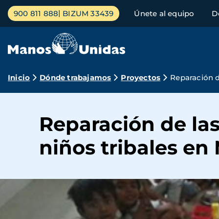
Pasar
Menú
900 811 888
BIZUM 33439
Únete al equipo
D
al
principal
contenido
principal
Ruta
Inicio
Dónde trabajamos
Proyectos
Reparación d
de
navegación
Reparación de las
niños tribales e