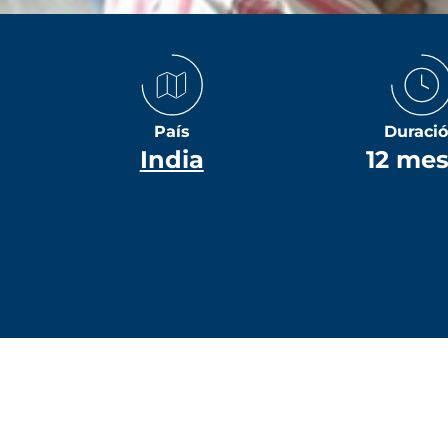
País
Duraci
India
12 me