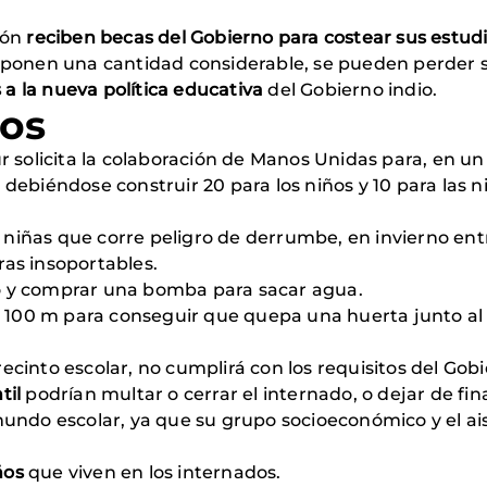
ión
reciben becas del Gobierno para costear sus estud
ponen una cantidad considerable, se pueden perder si 
s a la nueva política educativa
del Gobierno indio.
ios
r solicita la colaboración de Manos Unidas para, en un
, debiéndose construir 20 para los niños y 10 para las n
niñas que corre peligro de derrumbe, en invierno entra 
as insoportables.
 y comprar una bomba para sacar agua.
o 100 m para conseguir que quepa una huerta junto al 
 recinto escolar, no cumplirá con los requisitos del Gob
til
podrían multar o cerrar el internado, o dejar de fin
undo escolar, ya que su grupo socioeconómico y el ai
ños
que viven en los internados.