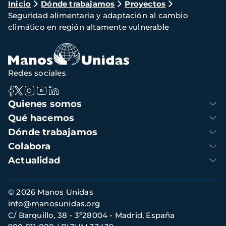
Ruta
Inicio
Dónde trabajamos
Proyectos
Seguridad alimentaria y adaptación al cambio
de
climático en región altamente vulnerable
navegación
Redes sociales
Navegación
Quienes somos
principal
Qué hacemos
Dónde trabajamos
Colabora
Actualidad
Información
© 2026 Manos Unidas
de
info@manosunidas.org
contacto
C/ Barquillo, 38 - 3º28004 - Madrid, España