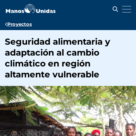
Pasar
al
contenido
principal
Ruta
Proyectos
de
Seguridad alimentaria y
navegación
adaptación al cambio
climático en región
altamente vulnerable