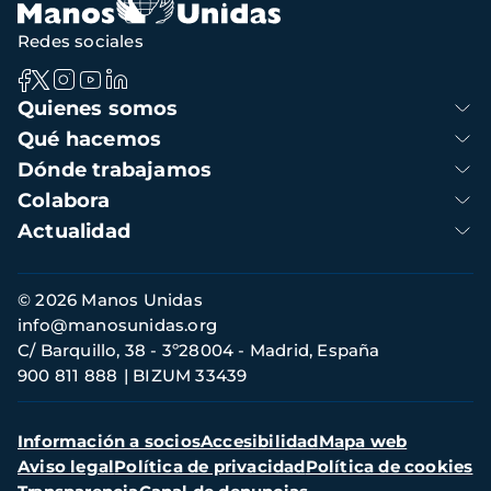
Redes sociales
Navegación
Quienes somos
principal
Qué hacemos
Dónde trabajamos
Colabora
Actualidad
Información
© 2026 Manos Unidas
de
info@manosunidas.org
contacto
C/ Barquillo, 38 - 3º28004 - Madrid, España
900 811 888
BIZUM 33439
Menú
Información a socios
Accesibilidad
Mapa web
secundario
Aviso legal
Política de privacidad
Política de cookies