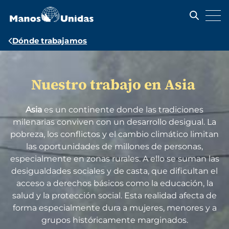
Pasar
al
contenido
principal
Ruta
Dónde trabajamos
de
Imagen
navegación
Nuestro trabajo en Asia
Asia
es un continente donde las tradiciones
milenarias conviven con un desarrollo desigual. La
pobreza, los conflictos y el cambio climático limitan
las oportunidades de millones de personas,
especialmente en zonas rurales. A ello se suman las
desigualdades sociales y de casta, que dificultan el
acceso a derechos básicos como la educación, la
salud y la protección social. Esta realidad afecta de
forma especialmente dura a mujeres, menores y a
grupos históricamente marginados.