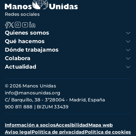
navegación
Redes sociales
Navegación
Quienes somos
principal
Qué hacemos
Dónde trabajamos
Colabora
Actualidad
Información
© 2026 Manos Unidas
de
info@manosunidas.org
contacto
C/ Barquillo, 38 - 3º28004 - Madrid, España
900 811 888
BIZUM 33439
Menú
Información a socios
Accesibilidad
Mapa web
secundario
Aviso legal
Política de privacidad
Política de cookies