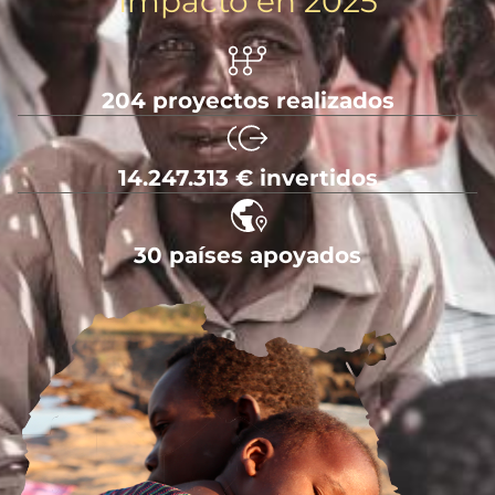
Impacto en 2025
204 proyectos realizados
14.247.313 € invertidos
30 países apoyados
Imagen