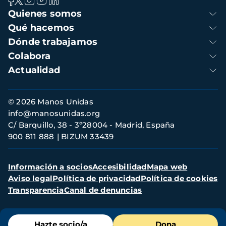
Navegación
Quienes somos
principal
Qué hacemos
Dónde trabajamos
Colabora
Actualidad
Información
© 2026 Manos Unidas
de
info@manosunidas.org
contacto
C/ Barquillo, 38 - 3º28004 - Madrid, España
900 811 888
BIZUM 33439
Menú
Información a socios
Accesibilidad
Mapa web
secundario
Aviso legal
Política de privacidad
Política de cookies
Transparencia
Canal de denuncias
Menú
Hazte socio/a
Dona