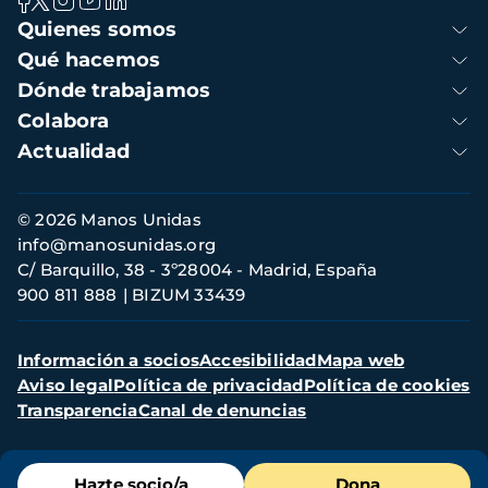
Navegación
Quienes somos
principal
Qué hacemos
Dónde trabajamos
Colabora
Actualidad
Información
© 2026 Manos Unidas
de
info@manosunidas.org
contacto
C/ Barquillo, 38 - 3º28004 - Madrid, España
900 811 888
BIZUM 33439
Menú
Información a socios
Accesibilidad
Mapa web
secundario
Aviso legal
Política de privacidad
Política de cookies
Transparencia
Canal de denuncias
Menú
Hazte socio/a
Dona