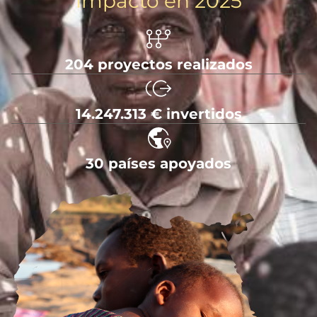
Impacto en 2025
204 proyectos realizados
14.247.313 € invertidos
30 países apoyados
Imagen