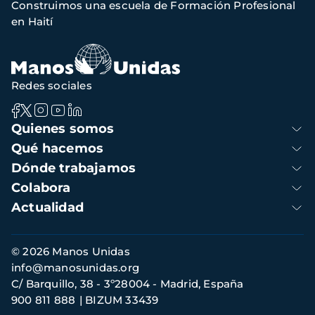
Construimos una escuela de Formación Profesional
de
en Haití
navegación
Redes sociales
Navegación
Quienes somos
principal
Qué hacemos
Dónde trabajamos
Colabora
Actualidad
Información
© 2026 Manos Unidas
de
info@manosunidas.org
contacto
C/ Barquillo, 38 - 3º28004 - Madrid, España
900 811 888
BIZUM 33439