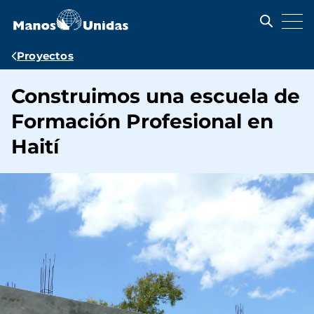
Pasar
al
contenido
principal
Ruta
Proyectos
de
Construimos una escuela de
navegación
Formación Profesional en
Haití