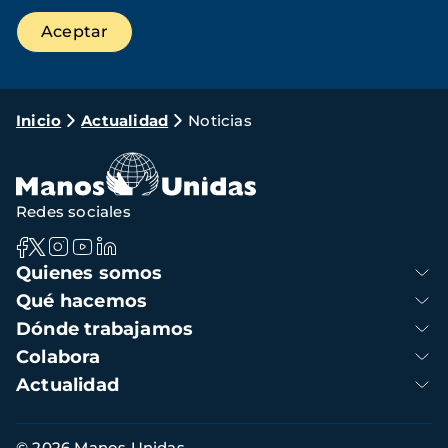
Ruta
Inicio
Actualidad
Noticias
de
navegación
Redes sociales
Navegación
Quienes somos
principal
Qué hacemos
Dónde trabajamos
Colabora
Actualidad
Información
© 2026 Manos Unidas