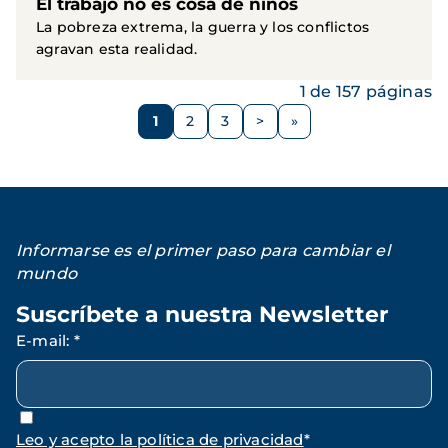
El trabajo no es cosa de niños
La pobreza extrema, la guerra y los conflictos
agravan esta realidad.
1 de 157 páginas
Paginación
1
2
3
>
Página
Página
Página
Siguiente
página
Informarse es el primer paso para cambiar el
mundo
Suscríbete a nuestra Newsletter
E-mail
:
*
Leo y acepto la política de privacidad
*