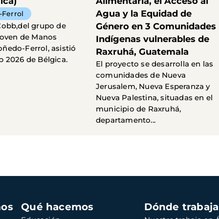
ica)
Alimentaria, el Acceso al
Agua y la Equidad de
Ferrol
Cobb,del grupo de
Género en 3 Comunidades
 joven de Manos
Indígenas vulnerables de
edo-Ferrol, asistió
Raxruhá, Guatemala
 2026 de Bélgica.
El proyecto se desarrolla en las
comunidades de Nueva
Jerusalem, Nueva Esperanza y
Nueva Palestina, situadas en el
municipio de Raxruhá,
departamento...
mos
Qué hacemos
Dónde trabaj