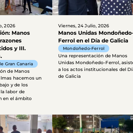
o, 2026
Viernes, 24 Julio, 2026
ción: Manos
Manos Unidas Mondoñedo
orazones
Ferrol en el Día de Galicia
os y III.
Mondoñedo-Ferrol
.
Una representación de Manos
Unidas Mondoñedo-Ferrol, asist
de Gran Canaria
a los actos institucionales del Dí
ción de Manos
de Galicia
almas hacemos un
bajo y de los
la labor de
n en el ámbito