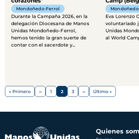
corazones"
Camp (Bélg
Mondoñedo-Ferrol
Mondoñedo-
Durante la Campaña 2026, en la
Eva Lorenzo 
delegación Diocesana de Manos
voluntariado
Unidas Mondoñedo-Ferrol,
Unidas Mondoñ
hemos tenido la gran suerte de
al World Camp
contar con el sacerdote y...
Paginación
« Primero
‹‹
1
2
3
››
Último »
Primera
Página
Página
Página
Página
Siguiente
Última
página
anterior
página
página
Navegación
Quienes so
principal