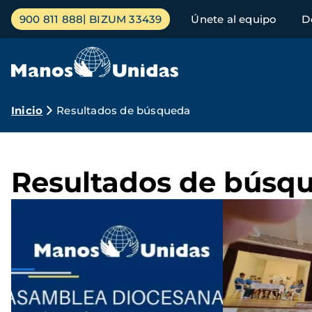
Pasar
Menú
900 811 888
BIZUM 33439
Únete al equipo
D
al
principal
contenido
principal
Ruta
Inicio
Resultados de búsqueda
de
navegación
Resultados de búsq