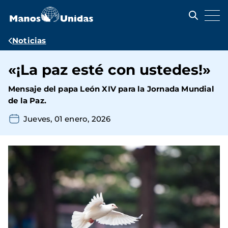
Pasar
al
contenido
principal
Ruta
Noticias
de
«¡La paz esté con ustedes!»
navegación
Mensaje del papa León XIV para la Jornada Mundial
de la Paz.
Jueves, 01 enero, 2026