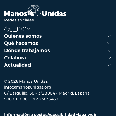
Redes sociales
Navegación
Quienes somos
principal
Qué hacemos
Dónde trabajamos
Colabora
Actualidad
Información
© 2026 Manos Unidas
de
info@manosunidas.org
contacto
C/ Barquillo, 38 - 3º28004 - Madrid, España
900 811 888
BIZUM 33439
Menú
Información a socios
Accesibilidad
Mapa web