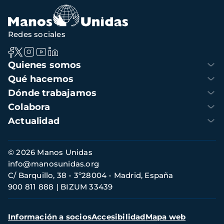
Redes sociales
Navegación
Quienes somos
principal
Qué hacemos
Dónde trabajamos
Colabora
Actualidad
Información
© 2026 Manos Unidas
de
info@manosunidas.org
contacto
C/ Barquillo, 38 - 3º28004 - Madrid, España
900 811 888
BIZUM 33439
Menú
Información a socios
Accesibilidad
Mapa web