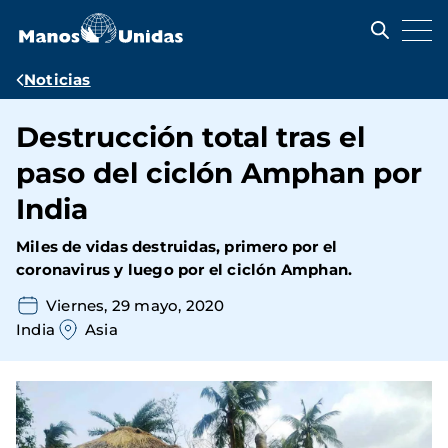
Pasar
al
contenido
principal
Ruta
Noticias
de
Destrucción total tras el
navegación
paso del ciclón Amphan por
India
Miles de vidas destruidas, primero por el
coronavirus y luego por el ciclón Amphan.
Viernes, 29 mayo, 2020
India
Asia