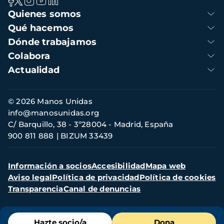
Navegación
Quienes somos
principal
Qué hacemos
Dónde trabajamos
Colabora
Actualidad
Información
© 2026 Manos Unidas
de
info@manosunidas.org
contacto
C/ Barquillo, 38 - 3º28004 - Madrid, España
900 811 888
BIZUM 33439
Menú
Información a socios
Accesibilidad
Mapa web
secundario
Aviso legal
Política de privacidad
Política de cookies
Transparencia
Canal de denuncias
Menú
Hazte socio/a
Dona