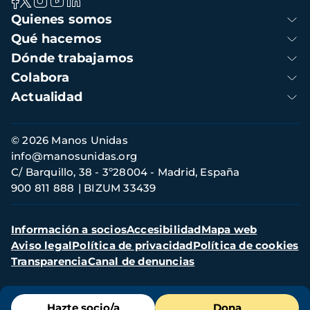
Navegación
Quienes somos
principal
Qué hacemos
Dónde trabajamos
Colabora
Actualidad
Información
© 2026 Manos Unidas
de
info@manosunidas.org
contacto
C/ Barquillo, 38 - 3º28004 - Madrid, España
900 811 888
BIZUM 33439
Menú
Información a socios
Accesibilidad
Mapa web
secundario
Aviso legal
Política de privacidad
Política de cookies
Transparencia
Canal de denuncias
Menú
Hazte socio/a
Dona