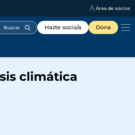
Área de socios
M
d
c
Menú
Hazte socio/a
Dona
d
de
us
destacados
cabecera
is climática