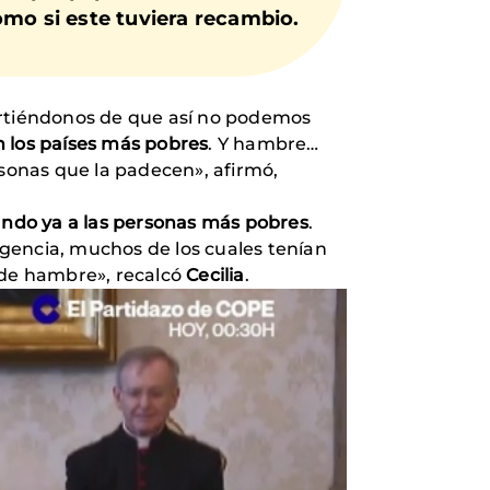
o si este tuviera recambio.
virtiéndonos de que así no podemos
 los países más pobres
. Y hambre…
rsonas que la padecen», afirmó,
ndo ya a las personas más pobres
.
gencia, muchos de los cuales tenían
y de hambre», recalcó
Cecilia
.