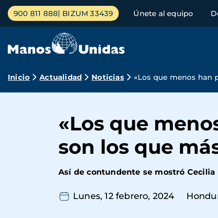
Pasar
Menú
900 811 888
BIZUM 33439
Únete al equipo
D
al
principal
contenido
principal
Ruta
Inicio
Actualidad
Noticias
«Los que menos han pr
de
navegación
«Los que menos 
son los que más
Así de contundente se mostró Cecilia
Lunes, 12 febrero, 2024
Hondu