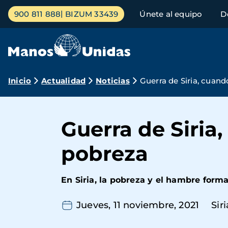
Pasar
Menú
900 811 888
BIZUM 33439
Únete al equipo
D
al
principal
contenido
principal
Ruta
Inicio
Actualidad
Noticias
Guerra de Siria, cuand
de
navegación
Guerra de Siria
pobreza
En Siria, la pobreza y el hambre for
Jueves, 11 noviembre, 2021
Siri