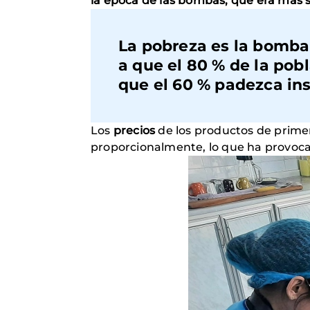
la época de las bombas, que era más so
La pobreza es la bomba 
a que el 80 % de la pob
que el 60 % padezca in
Los
precios
de los productos de prim
proporcionalmente, lo que ha provoc