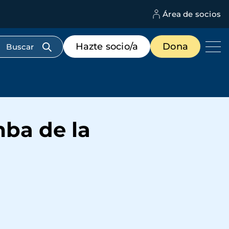
Área de socios
M
d
c
Menú
Hazte socio/a
Dona
d
de
us
destacados
cabecera
mba de la