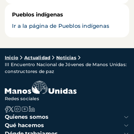
Pueblos indígenas
Ir a la página de Pueblos indígenas
Ruta
Inicio
Actualidad
Noticias
III Encuentro Nacional de Jóvenes de Manos Unidas:
de
constructores de paz
navegación
Redes sociales
Navegación
Quienes somos
principal
Qué hacemos
Dónde trabajamos