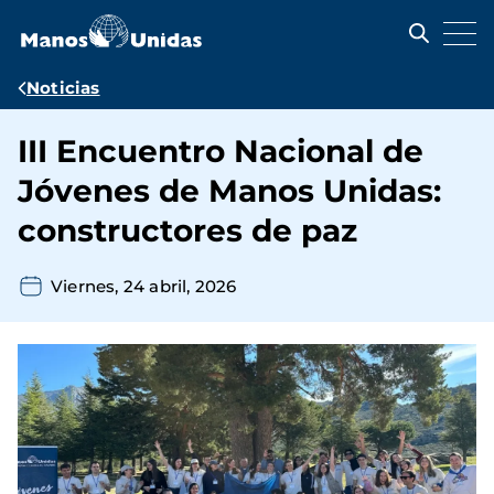
Pasar
al
contenido
principal
Ruta
Noticias
de
III Encuentro Nacional de
navegación
Jóvenes de Manos Unidas:
constructores de paz
Viernes, 24 abril, 2026