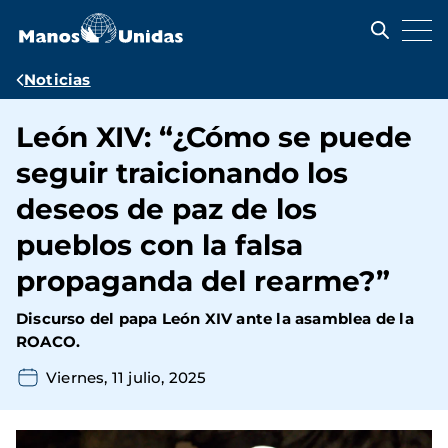
Pasar
al
contenido
principal
Ruta
Noticias
de
León XIV: “¿Cómo se puede
navegación
seguir traicionando los
deseos de paz de los
pueblos con la falsa
propaganda del rearme?”
Discurso del papa León XIV ante la asamblea de la
ROACO.
Viernes, 11 julio, 2025