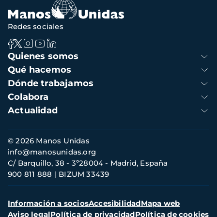
Redes sociales
Navegación
Quienes somos
principal
Qué hacemos
Dónde trabajamos
Colabora
Actualidad
Información
© 2026 Manos Unidas
de
info@manosunidas.org
contacto
C/ Barquillo, 38 - 3º28004 - Madrid, España
900 811 888
BIZUM 33439
Menú
Información a socios
Accesibilidad
Mapa web
secundario
Aviso legal
Política de privacidad
Política de cookies