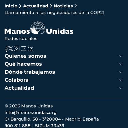
Ruta
Inicio
Actualidad
Noticias
Llamamiento a los negociadores de la COP21
de
navegación
Redes sociales
Navegación
Quienes somos
principal
Qué hacemos
Dónde trabajamos
Colabora
Actualidad
Información
© 2026 Manos Unidas
de
info@manosunidas.org
contacto
C/ Barquillo, 38 - 3º28004 - Madrid, España
900 811 888
BIZUM 33439