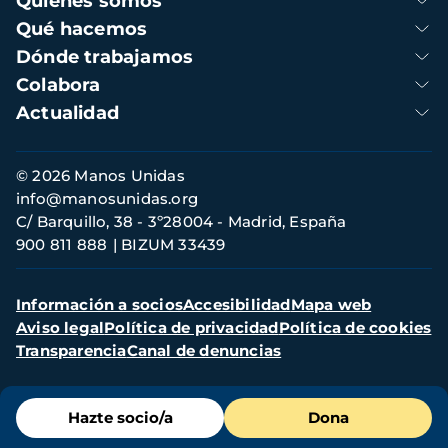
Quienes somos
principal
Qué hacemos
Dónde trabajamos
Colabora
Actualidad
Información
© 2026 Manos Unidas
de
info@manosunidas.org
contacto
C/ Barquillo, 38 - 3º28004 - Madrid, España
900 811 888
BIZUM 33439
Menú
Información a socios
Accesibilidad
Mapa web
secundario
Aviso legal
Política de privacidad
Política de cookies
Transparencia
Canal de denuncias
Menú
Hazte socio/a
Dona
de
destacados