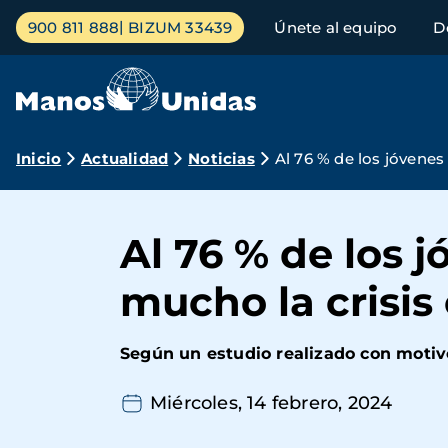
Pasar
Menú
900 811 888
BIZUM 33439
Únete al equipo
D
al
principal
contenido
principal
Ruta
Inicio
Actualidad
Noticias
Al 76 % de los jóvenes
de
navegación
Al 76 % de los 
mucho la crisis
Según un estudio realizado con moti
Miércoles, 14 febrero, 2024