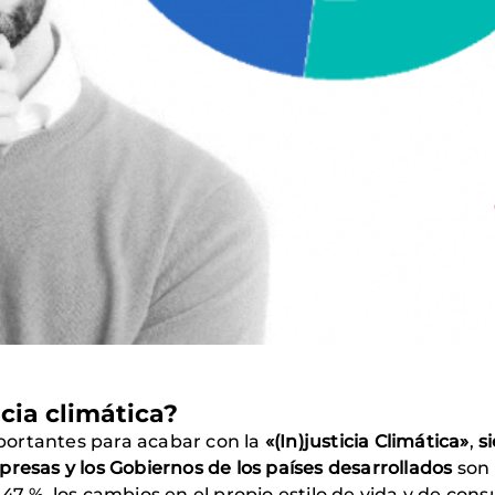
cia climática?
portantes para acabar con la
«(In)justicia Climática»
,
s
presas y los Gobiernos de los países desarrollados
son 
47 %, los cambios en el propio estilo de vida y de con