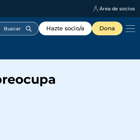
Área de socios
M
d
c
Menú
Hazte socio/a
Dona
d
de
us
destacados
cabecera
 preocupa