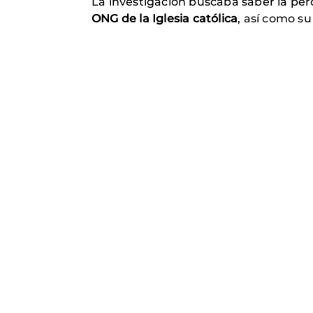
La investigación buscaba saber la per
ONG de la Iglesia católica
, así como su