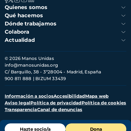
Navegación
Quienes somos
principal
Qué hacemos
Dónde trabajamos
Colabora
Actualidad
Información
© 2026 Manos Unidas
de
info@manosunidas.org
contacto
C/ Barquillo, 38 - 3º28004 - Madrid, España
900 811 888
BIZUM 33439
Menú
Información a socios
Accesibilidad
Mapa web
secundario
Aviso legal
Política de privacidad
Política de cookies
Transparencia
Canal de denuncias
Menú
Hazte socio/a
Dona