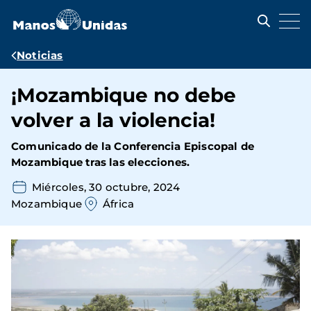
Pasar
al
contenido
principal
Ruta
Noticias
de
¡Mozambique no debe
navegación
volver a la violencia!
Comunicado de la
Conferencia Episcopal de
Mozambique
tras las elecciones.
Miércoles, 30 octubre, 2024
Mozambique
África