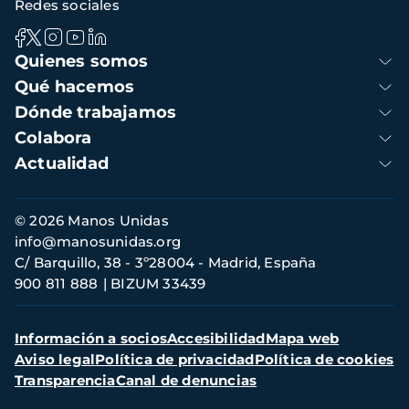
Redes sociales
Navegación
Quienes somos
principal
Qué hacemos
Dónde trabajamos
Colabora
Actualidad
Información
© 2026 Manos Unidas
de
info@manosunidas.org
contacto
C/ Barquillo, 38 - 3º28004 - Madrid, España
900 811 888
BIZUM 33439
Menú
Información a socios
Accesibilidad
Mapa web
secundario
Aviso legal
Política de privacidad
Política de cookies
Transparencia
Canal de denuncias