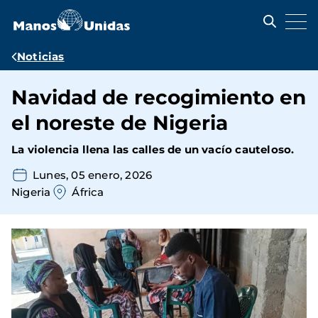
Pasar
al
contenido
principal
Ruta
Noticias
de
Navidad de recogimiento en
navegación
el noreste de Nigeria
La violencia llena las calles de un vacío cauteloso.
Lunes, 05 enero, 2026
Nigeria
África