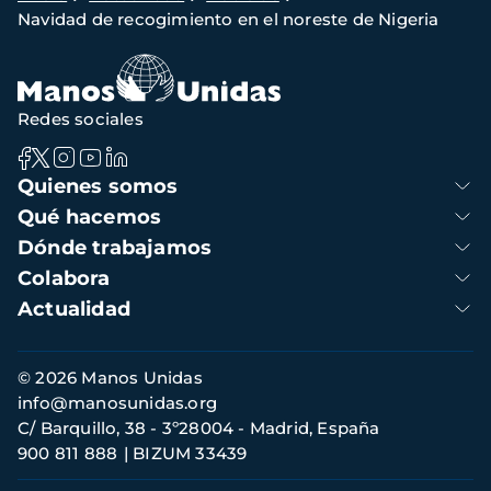
Navidad de recogimiento en el noreste de Nigeria
de
navegación
Redes sociales
Navegación
Quienes somos
principal
Qué hacemos
Dónde trabajamos
Colabora
Actualidad
Información
© 2026 Manos Unidas
de
info@manosunidas.org
contacto
C/ Barquillo, 38 - 3º28004 - Madrid, España
900 811 888
BIZUM 33439