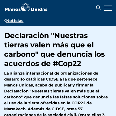
Pasar
al
contenido
principal
Ruta
Noticias
de
Declaración "Nuestras
navegación
tierras valen más que el
carbono" que denuncia los
acuerdos de #Cop22
La alianza internacional de organizaciones de
desarrollo católicas CIDSE a la que pertenece
Manos Unidas, acaba de publicar y firmar la
Declaración "Nuestras tierras valen más que el
carbono" que denuncia las falsas soluciones sobre
el uso de la tierra ofrecidas en la COP22 de
Marrakech. Además de CIDSE, otras 57
organizaciones de la sociedad civil, (entre ellas 3