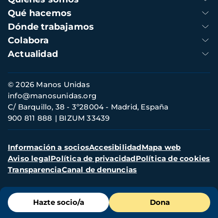
principal
Qué hacemos
Dónde trabajamos
Colabora
Actualidad
Información
© 2026 Manos Unidas
de
info@manosunidas.org
contacto
C/ Barquillo, 38 - 3º28004 - Madrid, España
900 811 888
BIZUM 33439
Menú
Información a socios
Accesibilidad
Mapa web
secundario
Aviso legal
Política de privacidad
Política de cookies
Transparencia
Canal de denuncias
Menú
Hazte socio/a
Dona
de
destacados