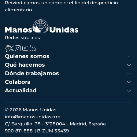
Reivindicamos un cambio: el fin del desperdicio
de
alimentario
navegación
Redes sociales
Navegación
Quienes somos
principal
Qué hacemos
Dónde trabajamos
Colabora
Actualidad
Información
© 2026 Manos Unidas
de
info@manosunidas.org
contacto
C/ Barquillo, 38 - 3º28004 - Madrid, España
900 811 888
BIZUM 33439