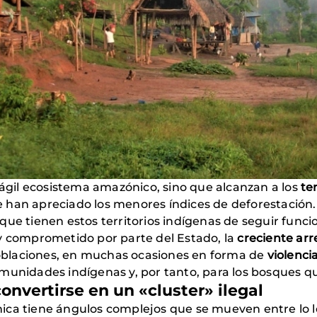
rágil ecosistema amazónico, sino que alcanzan a los
te
 han apreciado los menores índices de deforestación. 
que tienen estos territorios indígenas de seguir func
 y comprometido por parte del Estado, la
creciente arr
blaciones, en muchas ocasiones en forma de
violenci
munidades indígenas y, por tanto, para los bosques q
nvertirse en un «cluster» ilegal
ca tiene ángulos complejos que se mueven entre lo lega