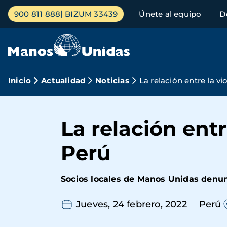
Pasar
Menú
900 811 888
BIZUM 33439
Únete al equipo
D
al
principal
contenido
principal
Ruta
Inicio
Actualidad
Noticias
La relación entre la vi
de
navegación
La relación entr
Perú
Socios locales de Manos Unidas denu
Jueves, 24 febrero, 2022
Perú