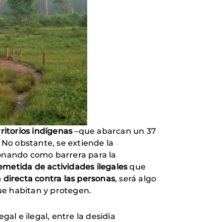
rritorios indígenas
–que abarcan un 37
No obstante, se extiende la
ionando como barrera para la
emetida de actividades ilegales
que
a directa contra las personas
, será algo
ue habitan y protegen.
l e ilegal, entre la desidia