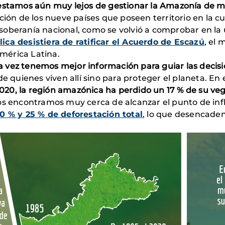
 estamos aún muy lejos de gestionar la Amazonía de 
ción de los nueve países que poseen territorio en la c
pia soberanía nacional, como se volvió a comprobar en 
ica desistiera de ratificar el Acuerdo de Escazú
, el
mérica Latina.
a vez tenemos mejor información para guiar las decis
 de quienes viven allí sino para proteger el planeta. En
020, la región amazónica ha perdido un 17 % de su ve
nos encontramos muy cerca de alcanzar el punto de inf
20 % y 25 % de deforestación total
, lo que desencaden