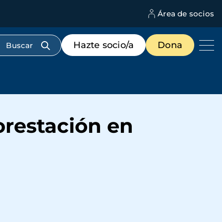
Área de socios
M
d
c
Menú
Hazte socio/a
Dona
d
de
us
destacados
cabecera
forestación en