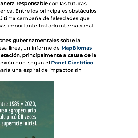
manera responsable
con las futuras
uenca. Entre los principales obstáculos
la última campaña de falsedades que
 más importante tratado internacional
iones gubernamentales sobre la
 esa línea, un informe de
MapBiomas
getación
,
principalmente a causa de la
lexión que, según el
Panel Científico
aría una espiral de impactos sin