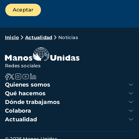
Ruta
Inicio
Actualidad
Noticias
de
navegación
Redes sociales
Navegación
Quienes somos
principal
Qué hacemos
Dónde trabajamos
Colabora
Actualidad
Información
© 2026 Manos Unidas