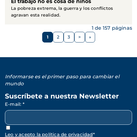
El trabajo no es cosa de niños
La pobreza extrema, la guerra y los conflictos
agravan esta realidad.
1 de 157 páginas
Paginación
1
2
3
>
Página
Página
Página
Siguiente
página
Informarse es el primer paso para cambiar el
mundo
Suscríbete a nuestra Newsletter
E-mail
:
*
Leo y acepto la política de privacidad
*