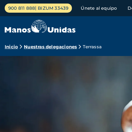
Pasar
Menú
900 811 888
BIZUM 33439
Únete al equipo
D
al
principal
contenido
principal
Ruta
Inicio
Nuestras delegaciones
Terrassa
de
navegación