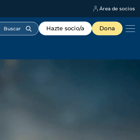
Área de socios
M
d
c
Menú
Hazte socio/a
Dona
d
de
us
destacados
cabecera