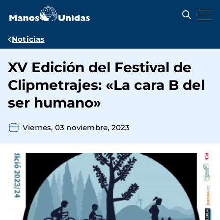
Pasar
al
contenido
principal
Ruta
Noticias
de
XV Edición del Festival de
navegación
Clipmetrajes: «La cara B del
ser humano»
Viernes, 03 noviembre, 2023