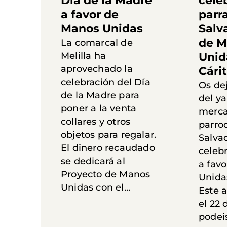
Día de la Madre
cele
a favor de
parr
Manos Unidas
Salv
de M
La comarcal de
Melilla ha
Unid
aprovechado la
Cári
celebración del Día
Os de
de la Madre para
del ya
poner a la venta
merca
collares y otros
parro
objetos para regalar.
Salva
El dinero recaudado
celeb
se dedicará al
a fav
Proyecto de Manos
Unidas
Unidas con el...
Este 
el 22 
podeis