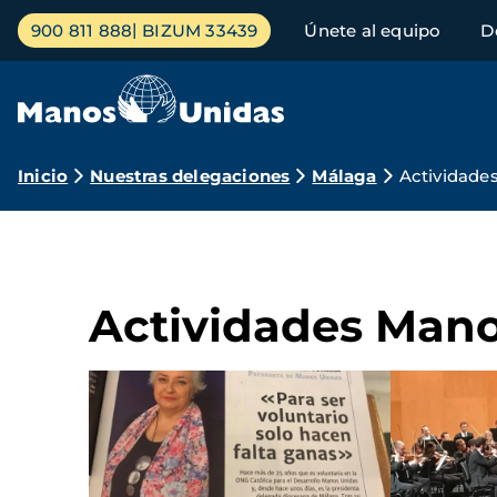
Pasar
Menú
900 811 888
BIZUM 33439
Únete al equipo
D
al
principal
contenido
principal
Ruta
Inicio
Nuestras delegaciones
Málaga
Actividade
de
navegación
Actividades Man