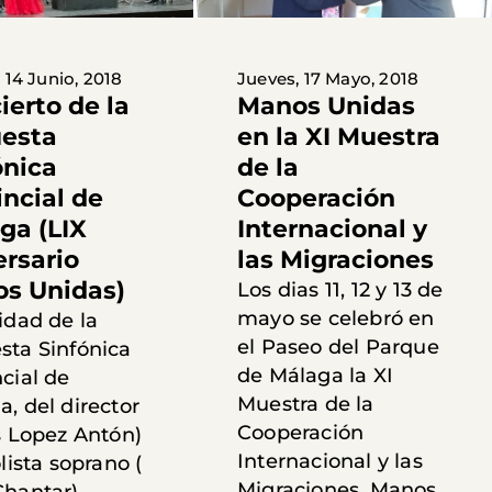
 14 Junio, 2018
Jueves, 17 Mayo, 2018
ierto de la
Manos Unidas
esta
en la XI Muestra
ónica
de la
incial de
Cooperación
ga (LIX
Internacional y
ersario
las Migraciones
s Unidas)
Los dias 11, 12 y 13 de
mayo se celebró en
idad de la
el Paseo del Parque
sta Sinfónica
de Málaga la XI
cial de
Muestra de la
, del director
Cooperación
s Lopez Antón)
Internacional y las
olista soprano (
Migraciones. Manos
Chantar)