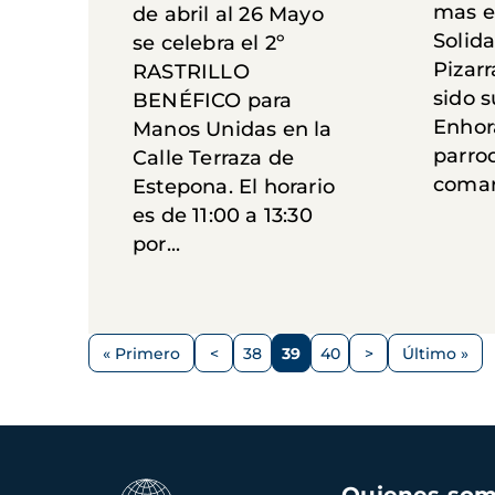
mas el
de abril al 26 Mayo
Solid
se celebra el 2º
Pizarr
RASTRILLO
sido s
BENÉFICO para
Enhor
Manos Unidas en la
parro
Calle Terraza de
comarc
Estepona. El horario
es de 11:00 a 13:30
por...
Paginación
« Primero
<
38
39
40
>
Último »
Primera
Página
Página
Página
Página
Siguiente
Última
página
anterior
página
página
Navegación