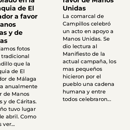
brado en la
favor de Manos
aquia de El
Unidas
ador a favor
La comarcal de
anos
Campillos celebró
un acto en apoyo a
as y de
Manos Unidas. Se
tas
dio lectura al
jamos fotos
Manifiesto de la
 tradicional
actual campaña, los
dillo que la
mas pequeños
quia de El
hicieron por el
dor de Málaga
pueblo una cadena
ra anualmente
humana y entre
or de Manos
todos celebraron...
 y de Cáritas.
año tuvo lugar
de abril. Como
 ver...