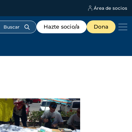
Área de socios
M
d
c
Menú
Hazte socio/a
Dona
d
de
us
destacados
cabecera