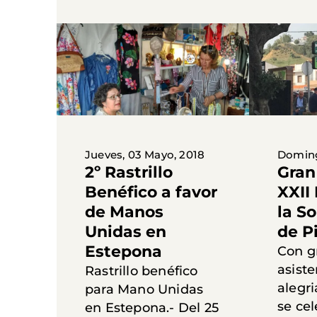
Jueves, 03 Mayo, 2018
Domingo
2º Rastrillo
Gran
Benéfico a favor
XXII 
de Manos
la S
Unidas en
de P
Estepona
Con g
asist
Rastrillo benéfico
alegri
para Mano Unidas
se ce
en Estepona.- Del 25