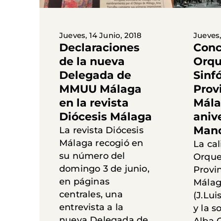
Jueves, 14 Junio, 2018
Jueves,
Declaraciones
Conc
de la nueva
Orqu
Delegada de
Sinf
MMUU Málaga
Prov
en la revista
Mála
Diócesis Málaga
aniv
Mano
La revista Diócesis
Málaga recogió en
La cal
su número del
Orque
domingo 3 de junio,
Provin
en páginas
Málaga
centrales, una
(J.Lui
entrevista a la
y la s
nueva Delegada de
Alba 