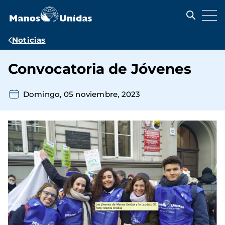
Pasar
al
contenido
principal
Ruta
Noticias
de
Convocatoria de Jóvenes
navegación
Domingo, 05 noviembre, 2023