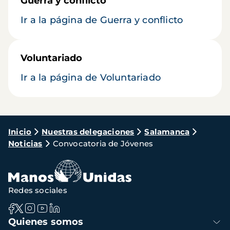
Guerra y conflicto
Ir a la página de Guerra y conflicto
Voluntariado
Ir a la página de Voluntariado
Ruta
Inicio
Nuestras delegaciones
Salamanca
Noticias
Convocatoria de Jóvenes
de
navegación
Redes sociales
Navegación
Quienes somos
principal