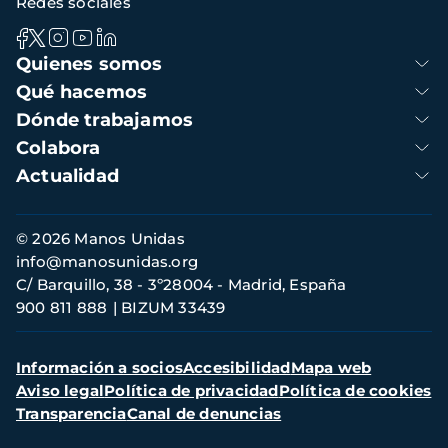
Redes sociales
Navegación
Quienes somos
principal
Qué hacemos
Dónde trabajamos
Colabora
Actualidad
Información
© 2026 Manos Unidas
de
info@manosunidas.org
contacto
C/ Barquillo, 38 - 3º28004 - Madrid, España
900 811 888
BIZUM 33439
Menú
Información a socios
Accesibilidad
Mapa web
secundario
Aviso legal
Política de privacidad
Política de cookies
Transparencia
Canal de denuncias