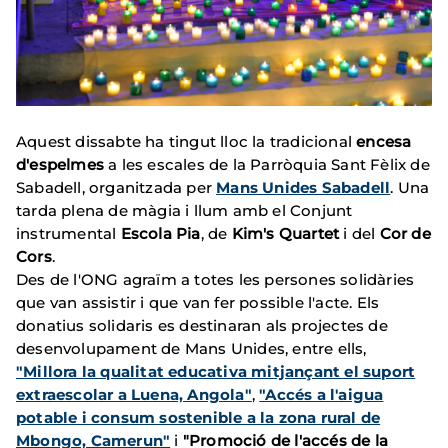
Aquest dissabte ha tingut lloc la tradicional
encesa
d'espelmes
a les escales de la Parròquia Sant Fèlix de
Sabadell, organitzada per
Mans Unides Sabadell
. Una
tarda plena de màgia i llum amb el Conjunt
instrumental
Escola Pia
, de
Kim's Quartet
i del
Cor de
Cors
.
Des de l'ONG agraïm a totes les persones solidàries
que van assistir i que van fer possible l'acte. Els
donatius solidaris es destinaran als projectes de
desenvolupament de Mans Unides, entre ells,
"Millora la qualitat educativa mitjançant el suport
extraescolar a Luena, Angola"
,
"Accés a l'aigua
potable i consum sostenible a la zona rural de
Mbongo, Camerun"
i
"Promoció de l'accés de la