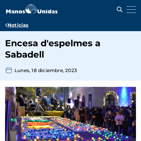
Pasar
al
contenido
principal
Ruta
Noticias
de
Encesa d'espelmes a
navegación
Sabadell
Lunes, 18 diciembre, 2023