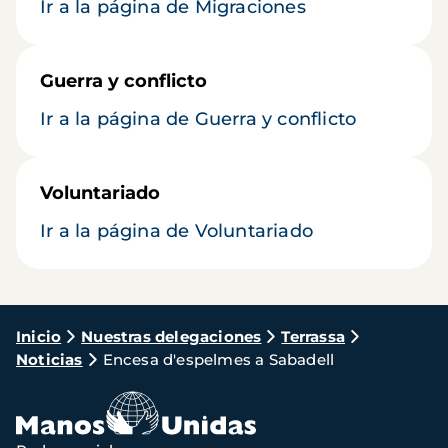
Ir a la página de Migraciones
Guerra y conflicto
Ir a la página de Guerra y conflicto
Voluntariado
Ir a la página de Voluntariado
Ruta
Inicio
Nuestras delegaciones
Terrassa
Noticias
Encesa d'espelmes a Sabadell
de
navegación