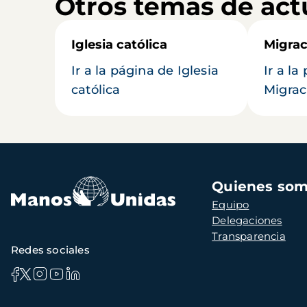
Otros temas de act
Iglesia católica
Migrac
Ir a la página de Iglesia
Ir a la
católica
Migrac
Navegación
Quienes so
principal
Equipo
Delegaciones
Transparencia
Redes sociales