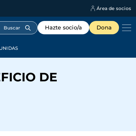
Área de socios
M
d
c
Menú
Hazte socio/a
Dona
d
de
us
destacados
cabecera
 UNIDAS
FICIO DE