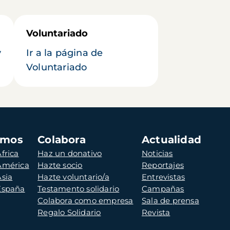
Voluntariado
y
Ir a la página de
Voluntariado
amos
Colabora
Actualidad
frica
Haz un donativo
Noticias
 América
Hazte socio
Reportajes
Asia
Hazte voluntario/a
Entrevistas
 España
Testamento solidario
Campañas
Colabora como empresa
Sala de prensa
Regalo Solidario
Revista