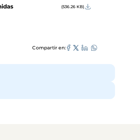
nidas
(536.26 KB)
Compartir en