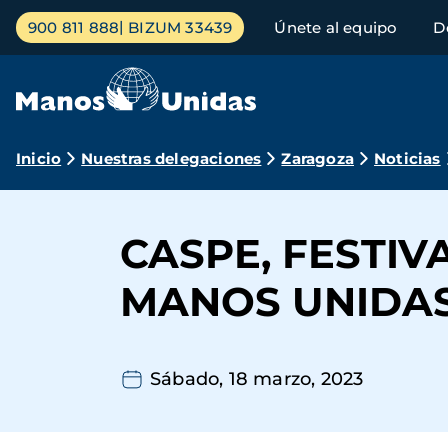
Pasar
Menú
900 811 888
BIZUM 33439
Únete al equipo
D
al
principal
contenido
principal
Ruta
Inicio
Nuestras delegaciones
Zaragoza
Noticias
de
navegación
CASPE, FESTIV
MANOS UNIDA
Sábado, 18 marzo, 2023