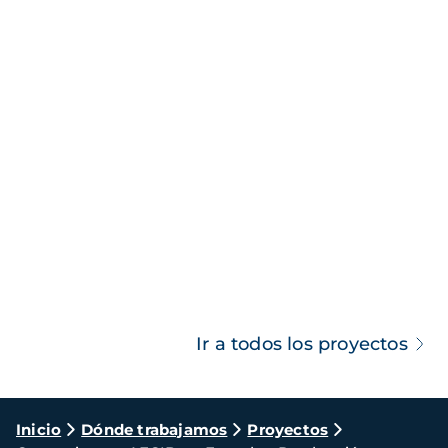
Ir a todos los proyectos
Ruta
Inicio
Dónde trabajamos
Proyectos