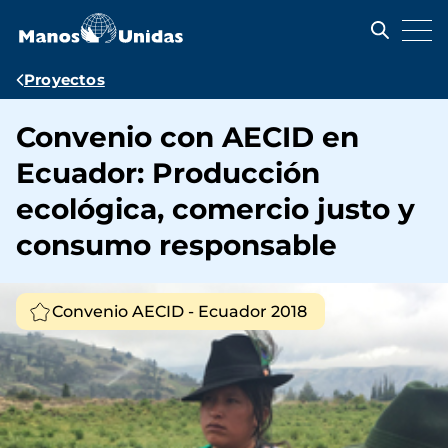
Pasar
al
contenido
principal
Ruta
Proyectos
de
Convenio con AECID en
navegación
Ecuador: Producción
ecológica, comercio justo y
consumo responsable
Convenio AECID - Ecuador 2018