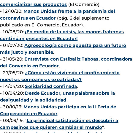
comercializar sus productos
(El Comercio).
- 12/10/20:
Manos Unidas frente a la pandemia del
coronavirus en Ecuador
(pág. 6 del suplemento
publicado en El Comercio, Ecuador).
- 10/08/20:
¡En medio de la crisis, las manos fraternas
continúan presentes en Ecuador!
- 01/07/20:
Agroecología como apuesta para un futuro
más justo y sostenible
.
- 31/05/20:
Entrevista con Estíbaliz Taboas, coordinadora
del Convenio en Ecuador
.
- 27/05/20:
¿Cómo están viviendo el confinamiento
nuestras compañeras expatriadas?
- 14/04/20:
Solidaridad confinada
.
- 10/04/20:
Desde Ecuador, unas palabras sobre la
desigualdad y la solidaridad
.
- 30/10/19:
Manos Unidas participa en la II Feria de
Cooperación en Ecuador
.
- 08/09/19: "
La principal satisfacción es descubrir a
campesinos que quieren cambiar el mundo
".