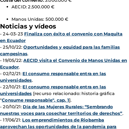
Coste del convenio:
3.000.000 €
AECID:
2.500.000 €
Manos Unidas: 500.000 €
Noticias y vídeos
- 24-03-23
Finaliza con éxito el convenio con Maquita
en Ecuador
- 25/10/22:
Oportunidades y equidad para las familias
campesinas
.
- 19/05/22:
AECID visita el Convenio de Manos Unidas en
Ecuador
.
- 02/12/21:
El consumo responsable entra en las
universidades
.
- 22/10/21:
El consumo responsable entra en las
universidades
[recurso relacionado: historia gráfica
"
Consume responsable", cap. 1
].
- 20/10/21:
Día de las Mujeres Rurales: “Sembrando
nuestras voces para cosechar territorios de derechos”
.
- 17/06/21:
Los emprendimientos de Riobamba
aprovechan las oportunidades de la pandemia para