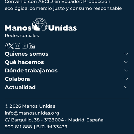
Convenio con AECID en Ecuador: Producción
de
ecológica, comercio justo y consumo responsable
navegación
Redes sociales
Navegación
Quienes somos
principal
Qué hacemos
Dónde trabajamos
Colabora
Actualidad
Información
© 2026 Manos Unidas
de
info@manosunidas.org
contacto
C/ Barquillo, 38 - 3º28004 - Madrid, España
900 811 888
BIZUM 33439