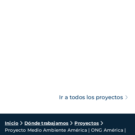
Ir a todos los proyectos
Ruta
Inicio
Dónde trabajamos
Proyectos
Proyecto Medio Ambiente América | ONG América |
de