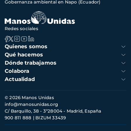
Gobernanza ambiental en Napo (Ecuador)
navegación
Redes sociales
Navegación
Quienes somos
principal
Qué hacemos
Dónde trabajamos
Colabora
Actualidad
Información
© 2026 Manos Unidas
de
info@manosunidas.org
contacto
C/ Barquillo, 38 - 3º28004 - Madrid, España
900 811 888
BIZUM 33439