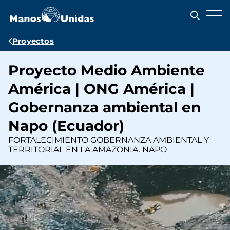
Pasar
al
contenido
principal
Ruta
Proyectos
de
Proyecto Medio Ambiente
navegación
América | ONG América |
Gobernanza ambiental en
Napo (Ecuador)
FORTALECIMIENTO GOBERNANZA AMBIENTAL Y
TERRITORIAL EN LA AMAZONIA. NAPO