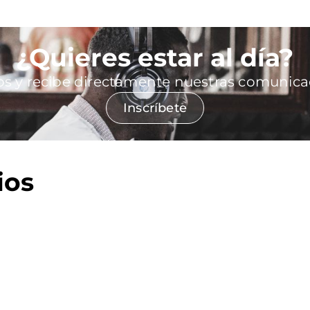
¿Quieres estar al día?
os y recibe directamente nuestras comunica
(se abre en una ve
Inscríbete
ios