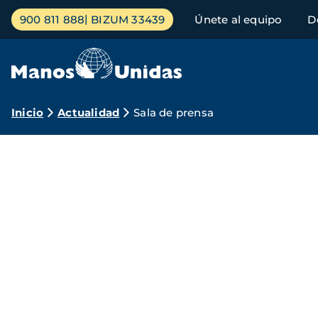
Pasar
Menú
900 811 888
BIZUM 33439
Únete al equipo
D
al
principal
contenido
principal
Ruta
Inicio
Actualidad
Sala de prensa
de
Sala
navegación
de
prensa