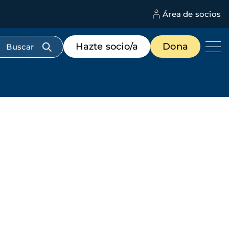
Área de socios
M
d
c
Menú
Hazte socio/a
Dona
d
de
us
destacados
cabecera