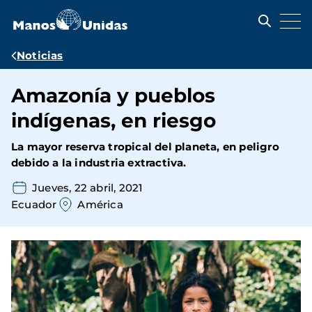
Pasar
al
contenido
principal
Ruta
Noticias
de
Amazonía y pueblos
navegación
indígenas, en riesgo
La mayor reserva tropical del planeta, en peligro
debido a la industria extractiva.
Jueves, 22 abril, 2021
Ecuador
América