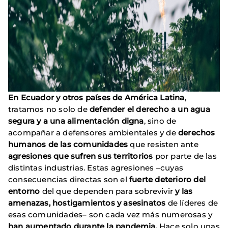
En Ecuador y otros países de América Latina
,
tratamos no solo de
defender el derecho a un agua
segura y a una alimentación digna
, sino de
acompañar a defensores ambientales y de
derechos
humanos de las comunidades
que resisten ante
agresiones que sufren sus territorios
por parte de las
distintas industrias. Estas agresiones –cuyas
consecuencias directas son el
fuerte deterioro del
entorno
del que dependen para sobrevivir
y las
amenazas, hostigamientos y asesinatos
de líderes de
esas comunidades– son cada vez más numerosas y
han aumentado durante la pandemia.
Hace solo unas