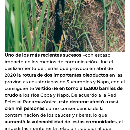
Uno de los más recientes sucesos
–con escaso
impacto en los medios de comunicación– fue el
deslizamiento de tierras que provocó en abril de
2020 la
rotura de dos importantes oleoductos
en las
provincias ecuatorianas de Sucumbíos y Napo, con el
consiguiente
vertido
d
e en torno a 15.800 barriles de
crudo
a los ríos Coca y Napo. De acuerdo a la Red
Eclesial Panamazónica,
este derrame afectó a casi
cien mil personas
como consecuencia de la
contaminación de los cauces y riberas, lo que
aumentó la vulnerabilidad de estas comunidades
, al
impedirlas mantener la relación tradicional que