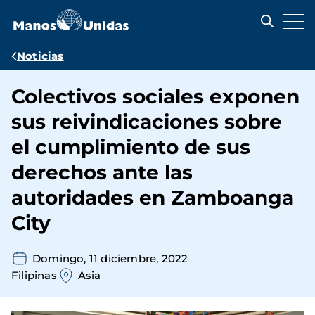
Pasar
al
contenido
principal
Ruta
Noticias
de
Colectivos sociales exponen
navegación
sus reivindicaciones sobre
el cumplimiento de sus
derechos ante las
autoridades en Zamboanga
City
Domingo, 11 diciembre, 2022
Filipinas
Asia