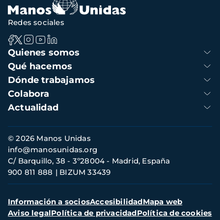
Redes sociales
Navegación
Quienes somos
principal
Qué hacemos
Dónde trabajamos
Colabora
Actualidad
Información
© 2026 Manos Unidas
de
info@manosunidas.org
contacto
C/ Barquillo, 38 - 3º28004 - Madrid, España
900 811 888
BIZUM 33439
Menú
Información a socios
Accesibilidad
Mapa web
secundario
Aviso legal
Política de privacidad
Política de cookies